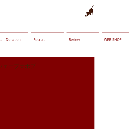
air Donation
Recruit
Reriew
WEB SHOP
ウェーブ☆ボブ