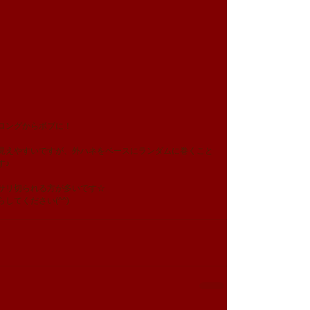
ロングからボブに！
見えやすいですが、外ハネをベースにランダムに巻くこと
す♪
サリ切られる方が多いです☆
てください(^^) 