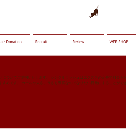
air Donation
Recruit
Reriew
WEB SHOP
。 シングルラッシュはエクステの定番で料金もお手
すすめです。 カールや太さ、長さも豊富なのでなりたい目元にすることができま