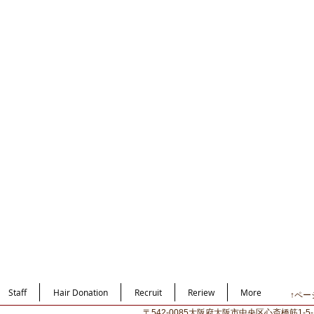
Staff
Hair Donation
Recruit
Reriew
More
↑ペー
〒542-0085大阪府大阪市中央区心斎橋筋1-5-