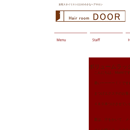
女性スタイリストだけの小さなヘアサロン
Menu
Staff
H
ボリュームラッ
こんにちは。Mamiで
暑いーーーー！！です
まつげエクステのお客
４８０本つけさせてい
夏は、汗をかいて、メ