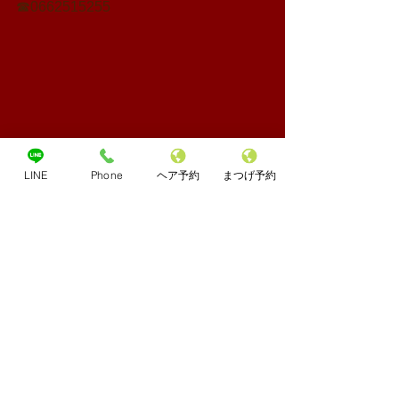
☎0662515255
LINE
Phone
ヘア予約
まつげ予約