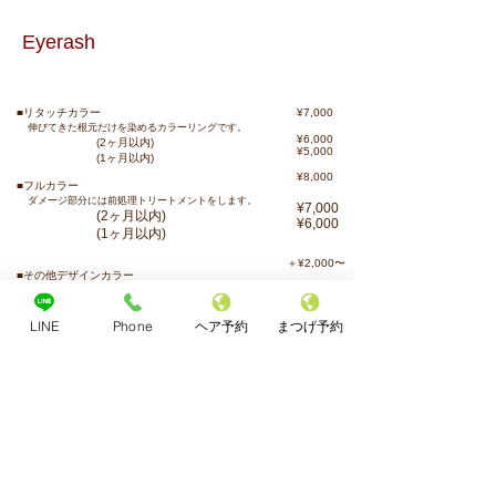
Eyerash
■
リタッチカラー
¥7,000 60分
伸びてきた根元だけを染めるカラーリングです。
¥6,000
(2ヶ⽉以内)
¥5,000
(1ヶ⽉以内)
¥8,000 90分
■フルカラー
ダメージ部分には前処理トリートメントをします。
¥7,000
(2ヶ⽉以内)
¥6,000
(1ヶ⽉以内)
＋¥2,000〜
■その他デザインカラー
ホイルカラー、ダブルカラー、グラデーションカラーetc
LINE
Phone
ヘア予約
まつげ予約
Blog