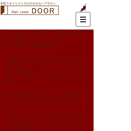
女性スタイリストだけの小さなヘアサロン
ティートリコ アールグ
レイオレンジペコ
こんにちは。Mamiです。
今週はすっきりしないお天気が続いて
いますね☆
是非、髪をすっきりされにおこしくだ
さい。
いまお客さまにお出ししているお茶が
『アールグレイ　オレンジペコ』で
す。
フレーバードティーの王道。ベルガモ
ット独特のすっきりしたさわやかな香
りが魅力です。