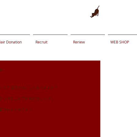
air Donation
Recruit
Reriew
WEB SHOP
テ
クステは試されたことありますか？
をつけることで目元がぱっちりし
省けおすすめです☆