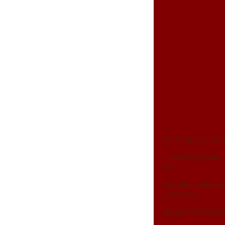
エクステをしたいけど
0.1mmの太さで8m
た☆
黒目の真ん中が長くな
上がりました！
みなさまのご来店お待