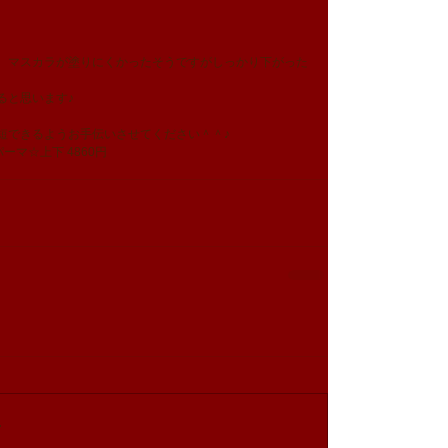
、マスカラが塗りにくかったそうですがしっかり下がった
ると思います♪
短できるようお手伝いさせてください＾＾♪
つげパーマ☆上下 4860円 
…