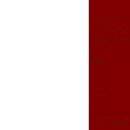
下まつげも浮いていて
ことによって
メイクもやりやすくな
朝の貴重なお時間、時
クーポン	ま
コメント
コメントを追加