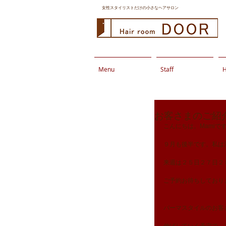
女性スタイリストだけの小さなヘアサロン
Menu
Staff
H
お客さまのご紹
こんにちは。Mamiで
９月も後半です。私は
来週は２５日２７日２
ご予約お待ちしており
パーマスタイルのお客