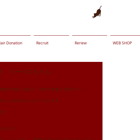
air Donation
Recruit
Reriew
WEB SHOP
介 パーマスタイル
す。
洋服の衣替えも終わり、秋冬の準備も万端です！！
８日とお休みをいただいております。
ます。
さまです。