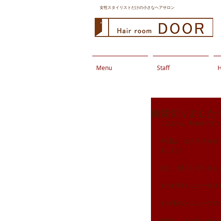
女性スタイリストだけの小さなヘアサロン
Menu
Staff
H
前髪切りました
こんにち。Mamiです
今日は、エクステを付
ました！
また、短くしてしまい
まつげのメニューをさ
まつ毛のメニューでの