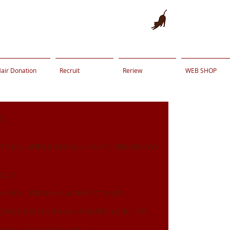
air Donation
Recruit
Reriew
WEB SHOP
☆
！
けてもらい綺麗なまつげになっったので、前髪も切ってみ
ました。
れた方も、前髪のカットは1080円でできます。
ご来店の目安は1ヶ月から2ヶ月のお客さまが多いです。