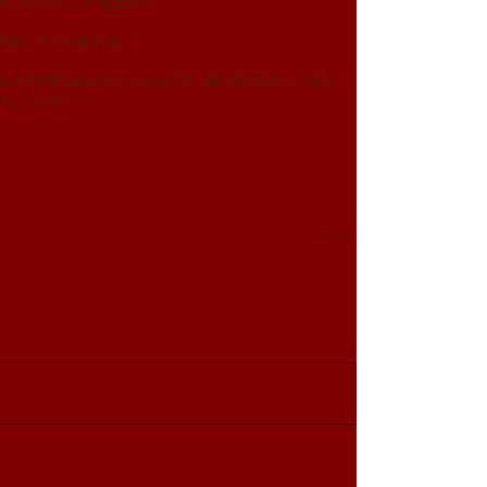
かしただけでこの仕上がり♪
で巻いてツヤ感もUP♪
もせず自然な仕上がりになるので、髪の毛が広がって悩ま
試しください＾＾ 
…