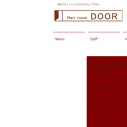
女性スタイリストだけの小さなヘアサロン
Menu
Staff
H
広がりやすい毛
DOORで人気の『ス
保湿をしながらボリュ
今回のお客さまはコテ
た。
BEFORE（上）とAF