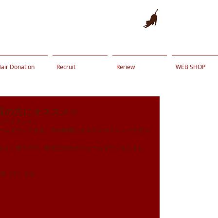
air Donation
Recruit
Reriew
WEB SHOP
質の方にオススメ☆
トリートメント』
ームダウンできる、今の時期にオススメのメニューです☆
をよく使うので、根元だけのボリュームダウンをしまし
TER（下）です。 