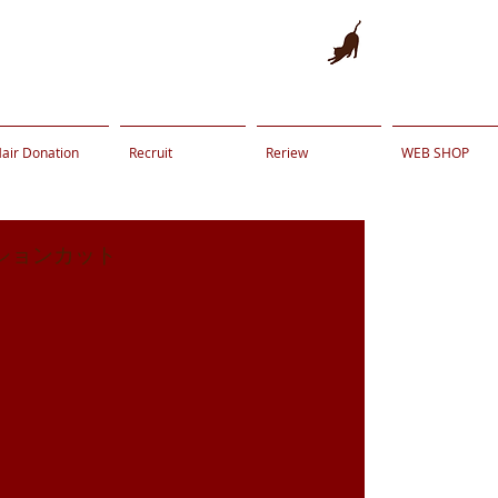
air Donation
Recruit
Reriew
WEB SHOP
ションカット