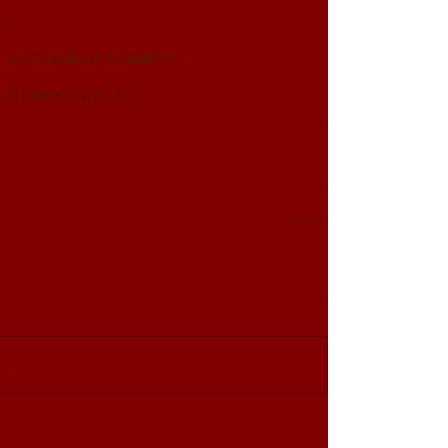
た！
、お子さまの髪はとても綺麗です。
ッチリ決めてくれました♪
…