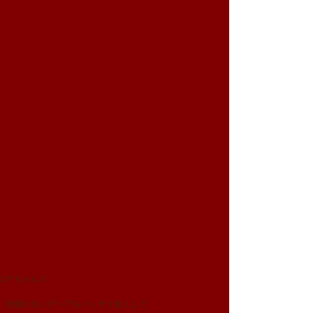
ユナちゃん☆
、自慢のロングヘアをバッサリ短くして