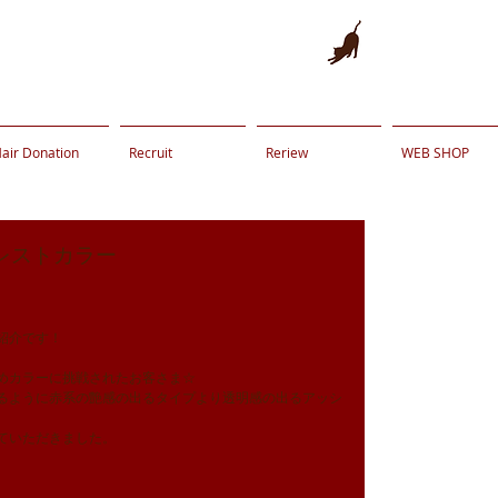
air Donation
Recruit
Reriew
WEB SHOP
レストカラー
。
紹介です！
めカラーに挑戦されたお客さま☆
るように赤系の艶感の出るタイプより透明感の出るアッシ
ていただきました。