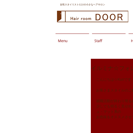
女性スタイリストだけの小さなヘアサロン
Menu
Staff
H
イルミナ☆フォ
こんにちは☆Kuriです
お客さまスタイルのご
就職活動が終わり明る
少しでも明るく見せれ
ュ・マット系の
お色味をオススメさせ