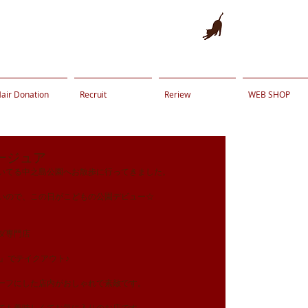
air Donation
Recruit
Reriew
WEB SHOP
ージュア
いてる中之島公園へお散歩に行ってきました。
いので、この日がこどもの公園デビュー☆
ダ専門店
ICE』でテイクアウト♪
ーフにした店内がおしゃれで素敵です。