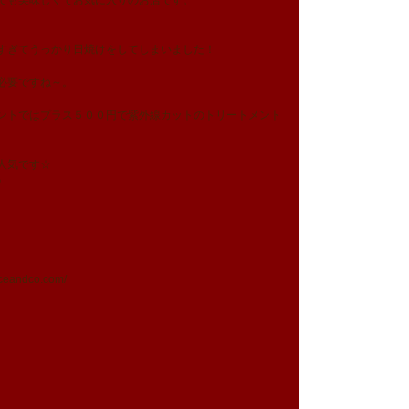
ても美味しくてお気に入りのお店です。
すぎてうっかり日焼けをしてしまいました！
必要ですね～。
ントではプラス５００円で紫外線カットのトリートメント
人気です☆
♪
iceandco.com/