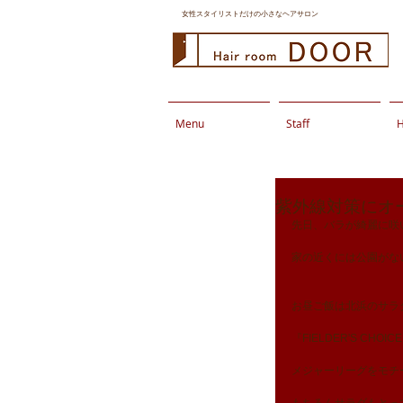
女性スタイリストだけの小さなヘアサロン
Menu
Staff
H
紫外線対策にオ
先日、バラが綺麗に咲
家の近くには公園がな
お昼ご飯は北浜のサラ
『FIELDER'S CHO
メジャーリーグをモチ