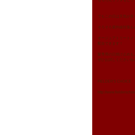
もちろんサラダもとっ
でもこの日は天気が良
そろそろ紫外線対策も
オージュアトリートメ
配合できます！
髪専用の日焼け止めも
ぜひお試しくださいね
FIELDER'S CHOICE
http://www.fielderscho