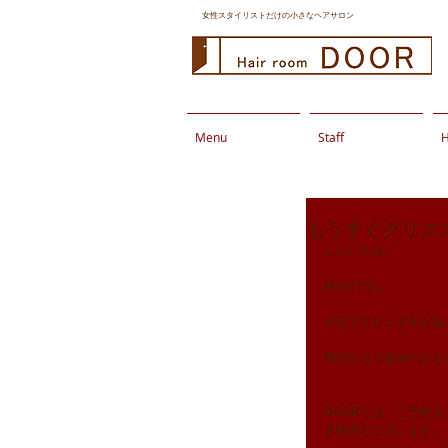
女性スタイリストだけの小さなヘアサロン
Menu
Staff
H
もうすぐクリス
こんにちは。
Mamiです。
今日で２０１６年もあ
明日から３連休の方も
DOORでは、ご予約
き時間もございます。