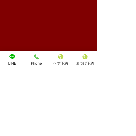
LINE
Phone
ヘア予約
まつげ予約
コメント
コメントを追加…