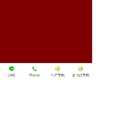
LINE
Phone
ヘア予約
まつげ予約
コメント