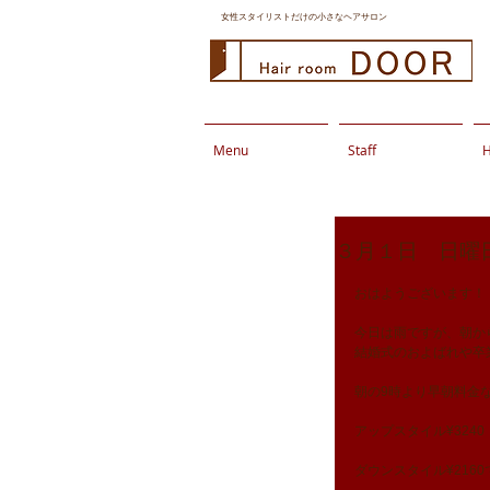
女性スタイリストだけの小さなヘアサロン
Menu
Staff
H
３月１日 日曜
おはようございます！
今日は雨ですが、朝か
結婚式のおよばれや卒業
朝の9時より早朝料金なく
アップスタイル¥3240
ダウンスタイル¥216