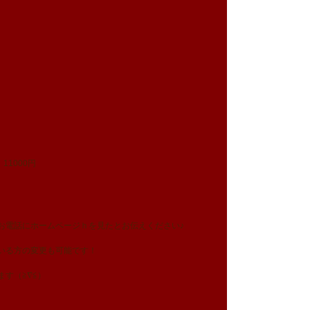
11000円
お電話にホームページｈを見たとお伝えください♪
いる方の変更も可能です！
す（≧∇≦） 