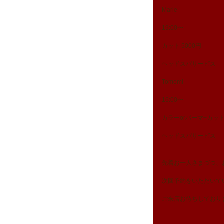
Marie
19:00〜
カット 5000円
ヘッドスパサービス 
Tomomi
16:00〜
カラーorパーマ+カット 
ヘッドスパサービス 
先着お一人さまづつ、
次回予約をいただいて
ご来店お待ちしておりま