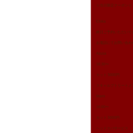
☆当日限定クーポン☆ 
Chika
終日ご予約いただいて
お電話にてお問い合わ
Azusa
16:30〜
カット 5000円
スキャルプトリートメ
Mami
16:00〜
カット 5000円
ヘッドスパサービス 