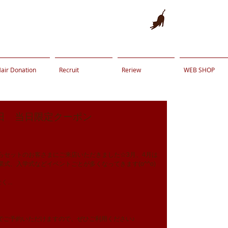
air Donation
Recruit
Reriew
WEB SHOP
日 当日限定クーポン
らセットのお客さまにご来店いただきました☆3月、4月は
式、入学式などイベントごとが多くなってきます(o^^o)
...
0でご予約いただけますので、ぜひご利用ください♪ 