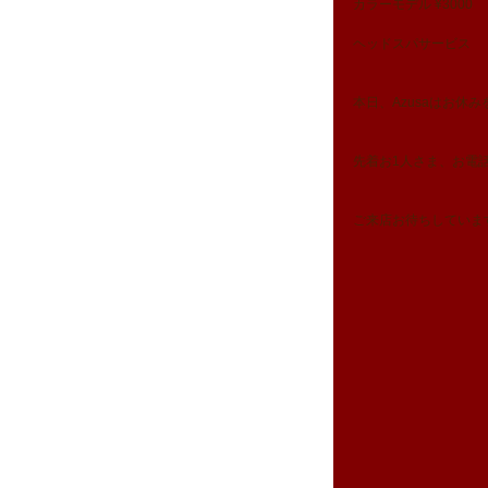
カラーモデル ¥3000
ヘッドスパサービス
本日、Azusaはお休
先着お1人さま、お電
ご来店お待ちしていま