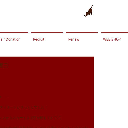
air Donation
Recruit
Reriew
WEB SHOP
曜日
...
のコーディネートがそっくりでした！
スからスカートまで形が同じです(^o^)