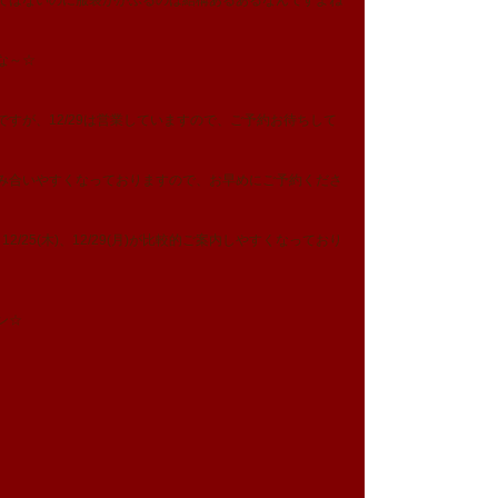
ではないのに服装がかぶるのは結構あるあるなんですよね
な～☆
すが、12/29は営業していますので、ご予約お待ちして
み合いやすくなっておりますので、お早めにご予約くださ
(水)、12/25(木)、12/29(月)が比較的ご案内しやすくなっており
ン☆