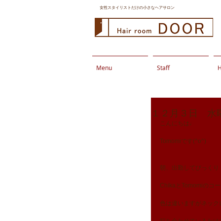
女性スタイリストだけの小さなヘアサロン
Menu
Staff
H
１２月３日 水
こんにちは♩
Tomomiです(^o^)
朝、出勤してびっくり！　
ChikaとTomomi
色は違いますがネックレ