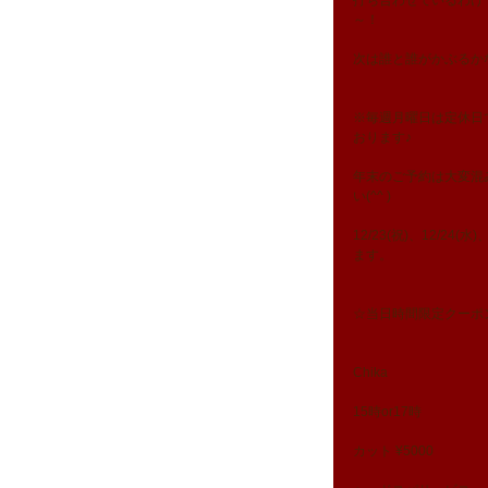
打ち合わせているわけ
～！
次は誰と誰がかぶるか
※毎週月曜日は定休日で
おります♪
年末のご予約は大変混
い(^^ )
12/23(祝)、12/24
ます。
☆当日時間限定クーポ
Chika
15時or17時
カット ¥5000