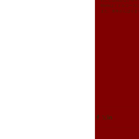
わたしは残念ながらマ
Marieはミドルコース
また、来年がんばりま