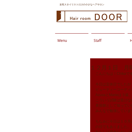
女性スタイリストだけの小さなヘアサロン
Menu
Staff
H
１２月１日 月
こんにちは！Chikaです
今日は定休日でしたが 
ビューティーコーディ
AzusaとMarieは
こういう試験は受けな
美容師として知ってい
みんなで勉強していま
ちなみに今日は１０月
の日でもありました。 