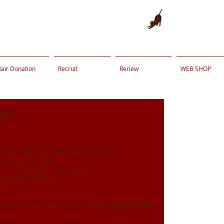
air Donation
Recruit
Reriew
WEB SHOP
曜日
。 
ネーター検定、という試験を受けてきました☆ 
３級。わたしは１級に挑戦です。 
いといけないわけじゃないですが、 
た方がいい知識なので 
す！ 
に受けたヘアケアマイスターという試験の合格発表の発表